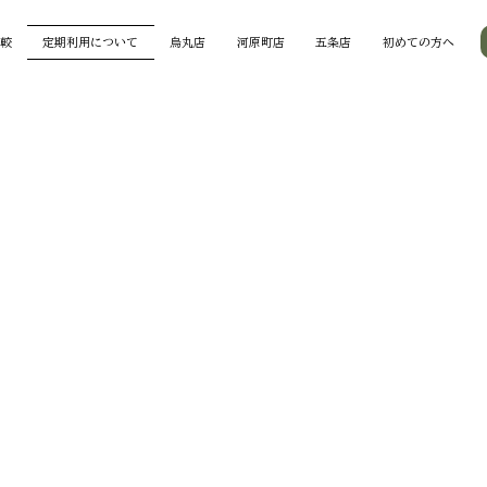
較
定期利用について
烏丸店
河原町店
五条店
初めての方へ